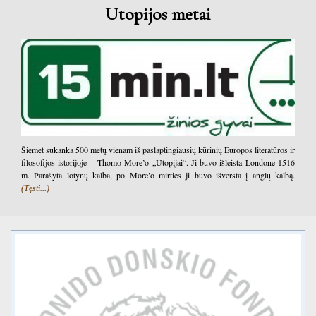
Utopijos metai
Šiemet sukanka 500 metų vienam iš paslaptingiausių kūrinių Europos literatūros ir
filosofijos istorijoje – Thomo More’o „Utopijai“. Ji buvo išleista Londone 1516
m. Parašyta lotynų kalba, po More’o mirties ji buvo išversta į anglų kalbą.
(Tęsti...)