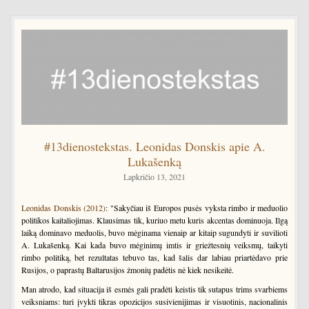
#13dienostekstas. Leonidas Donskis apie A.
Lukašenką
Lapkričio 13, 2021
Leonidas Donskis (2012)
: "Sakyčiau iš Europos pusės vyksta rimbo ir meduolio
politikos kaitaliojimas. Klausimas tik, kuriuo metu kuris akcentas dominuoja. Ilgą
laiką dominavo meduolis, buvo mėginama vienaip ar kitaip sugundyti ir suvilioti
A. Lukašenką. Kai kada buvo mėginimų imtis ir griežtesnių veiksmų, taikyti
rimbo politiką, bet rezultatas tebuvo tas, kad šalis dar labiau priartėdavo prie
Rusijos, o paprastų Baltarusijos žmonių padėtis nė kiek nesikeitė.
Man atrodo, kad situacija iš esmės gali pradėti keistis tik sutapus trims svarbiems
veiksniams: turi įvykti tikras opozicijos susivienijimas ir visuotinis, nacionalinis