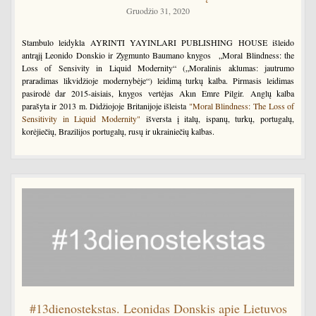
Gruodžio 31, 2020
Stambulo leidykla AYRINTI YAYINLARI PUBLISHING HOUSE išleido
antrąjį Leonido Donskio ir Zygmunto Baumano knygos „Moral Blindness: the
Loss of Sensivity in Liquid Modernity“ („Moralinis aklumas: jautrumo
praradimas likvidžioje modernybėje“) leidimą turkų kalba. Pirmasis leidimas
pasirodė dar 2015-aisiais, knygos vertėjas Akın Emre Pilgir. Anglų kalba
parašyta ir 2013 m. Didžiojoje Britanijoje išleista
"Moral Blindness: The Loss of
Sensitivity in Liquid Modernity"
išversta į italų, ispanų, turkų, portugalų,
korėjiečių, Brazilijos portugalų, rusų ir ukrainiečių kalbas.
#13dienostekstas. Leonidas Donskis apie Lietuvos