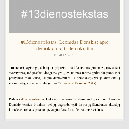
#13dienostekstas. Leonidas Donskis: apie
demokratūrą ir demokratiją
Kovo 13, 2021
“Tu nenori sąžiningų debatų ar pripažinti, kad klausimas yra mažų mažiausiai
svarstytinas, tad pasakai: dauguma yra „už“, tai mes turime gerbti daugumą. Kai
prabylama tokia kalba, tai yra demokratūra. O demokratija yra įsiklausymas į
nuomonę tų, kurie neturi daugumos.“ (
Leonidas Donskis, 2015
)
Rubrika
#13dienostekstas
kiekvieno mėnesio 13 dieną siūlo prisiminti Leonido
Donskio tekstus ir mintis bei jų pagrindu tęsti diskusiją šiandienos aktualijų
kontekste. Tekstus pristato apžvalgininkas, filosofas Paulius Gritėnas.