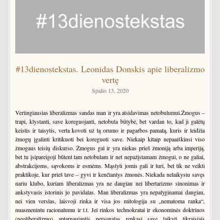
#13dienostekstas. Leonidas Donskis apie liberalizmo
vertę
Spalio 13, 2020
Vertingiausias liberalizmas sandas man ir yra atsidavimas netobulumui.Žmogus –
trapi, klystanti, save koreguojanti, netobula būtybė, bet vardan to, kad ji galėtų
keistis ir taisytis, verta kovoti už tą orumo ir pagarbos pamatą, kuris ir leidžia
žmogų įgalinti kritikuoti bei koreguoti save. Niekaip kitaip nepaaiškinsi viso
žmogaus teisių diskurso. Žmogus gal ir yra niekas prieš žmoniją arba imperiją,
bet tu įsipareigoji būtent tam netobulam ir net nepažįstamam žmogui, o ne galiai,
abstrakcijoms, sąvokoms ir esmėms. Mąstyti jomis gali ir turi, bet tik ne veikti
praktikoje, kur prieš tave – gyvi ir kenčiantys žmonės. Niekada nelaikysiu savęs
nariu klubo, kuriam liberalizmas yra ne daugiau nei libertarizmo sinonimas ir
ankstyvasis istorinis jo pavidalas. Man liberalizmas yra nepalyginamai daugiau,
nei vien verslas, laisvoji rinka ir visa jos mitologija su „nematoma ranka“,
nuasmenintu racionalumu ir t.t. Jei rinkos technokratai ir ekonominės doktrinos
(neoliberalizmo) aptarnaujantis personalas renkasi save laikyti tikraisiais