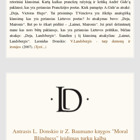
retoriniai klausimai. Kartą kažkas prancūzų rašytoją ir kritiką André Gide’ą
paklausė, kas yra geriausias Prancūzijos poetas. Kiek pamąstęs A.Gide’as atsakė:
„Deja, Victoras Hugo“. Tai prisiminęs T.Venclova yra iškėlęs analogišką
klausimą: kas yra geriausias Lietuvos poetas? Jo atsakymas buvo: „Deja,
Maironis“. Bet po to iškart pridūrė – „Laimei, Maironis“. Jei prieš dešimtmetį
mane kas nors būtų paklausęs, kas yra geriausias Lietuvos politikas, būčiau
atsakęs: „Deja, Landsbergis“. Šiandien į šį klausimą atsakyčiau: „Laimei,
Landsbergis“. Leonidas Donskis:
V.Landsbergis - tarp demonų ir
ironijos
(2007).
(Tęsti...)
Antrasis L. Donskio ir Z. Baumano knygos "Moral
Blindness" leidimas turkų kalba