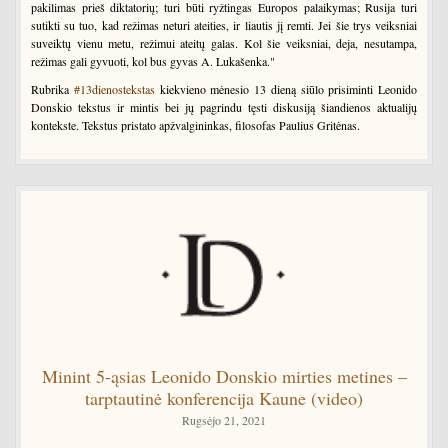
pakilimas prieš diktatorių; turi būti ryžtingas Europos palaikymas; Rusija turi
sutikti su tuo, kad režimas neturi ateities, ir liautis jį remti. Jei šie trys veiksniai
suveiktų vienu metu, režimui ateitų galas. Kol šie veiksniai, deja, nesutampa,
režimas gali gyvuoti, kol bus gyvas A. Lukašenka."
Rubrika
#13dienostekstas
kiekvieno mėnesio 13 dieną siūlo prisiminti Leonido
Donskio tekstus ir mintis bei jų pagrindu tęsti diskusiją šiandienos aktualijų
kontekste. Tekstus pristato apžvalgininkas, filosofas Paulius Gritėnas.
Minint 5-ąsias Leonido Donskio mirties metines –
tarptautinė konferencija Kaune (video)
Rugsėjo 21, 2021