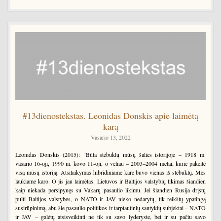
#13dienostekstas. Leonidas Donskis apie laimėtą
karą
Vasario 13, 2022
Leonidas Donskis (2015): "Būta stebuklų mūsų šalies istorijoje – 1918 m.
vasario 16-oji, 1990 m. kovo 11-oji, o vėliau – 2003–2004 metai, kurie pakeitė
visą mūsų istoriją. Atsilaikymas hibridiniame kare buvo vienas iš stebuklų. Mes
laukiame karo. O jis jau laimėtas. Lietuvos ir Baltijos valstybių likimas šiandien
kaip niekada persipynęs su Vakarų pasaulio likimu. Jei šiandien Rusija drįstų
pulti Baltijos valstybes, o NATO ir JAV nieko nedarytų, tik reikštų ypatingą
susirūpinimą, abu šie pasaulio politikos ir tarptautinių santykių subjektai – NATO
ir JAV – galėtų atsisveikinti ne tik su savo lyderyste, bet ir su pačiu savo