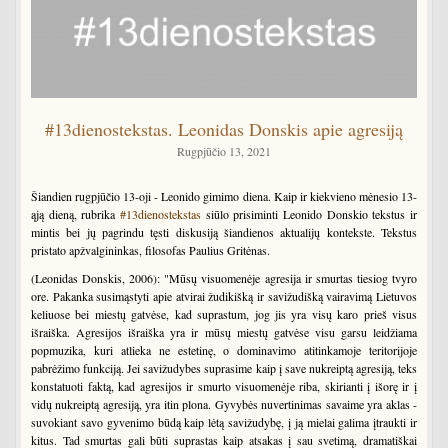
#13dienostekstas. Leonidas Donskis apie agresiją
Rugpjūčio 13, 2021
Šiandien rugpjūčio 13-oji - Leonido gimimo diena. Kaip ir kiekvieno mėnesio 13-
ąją dieną, rubrika
#13dienostekstas
siūlo prisiminti Leonido Donskio tekstus ir
mintis bei jų pagrindu tęsti diskusiją šiandienos aktualijų kontekste. Tekstus
pristato apžvalgininkas, filosofas Paulius Gritėnas.
(Leonidas Donskis, 2006): "Mūsų visuomenėje agresija ir smurtas tiesiog tvyro
ore. Pakanka susimąstyti apie atvirai žudikišką ir savižudišką vairavimą Lietuvos
keliuose bei miestų gatvėse, kad suprastum, jog jis yra visų karo prieš visus
išraiška. Agresijos išraiška yra ir mūsų miestų gatvėse visu garsu leidžiama
popmuzika, kuri atlieka ne estetinę, o dominavimo atitinkamoje teritorijoje
pabrėžimo funkciją. Jei savižudybes suprasime kaip į save nukreiptą agresiją, teks
konstatuoti faktą, kad agresijos ir smurto visuomenėje riba, skirianti į išorę ir į
vidų nukreiptą agresiją, yra itin plona. Gyvybės nuvertinimas savaime yra aklas -
suvokiant savo gyvenimo būdą kaip lėtą savižudybę, į ją mielai galima įtraukti ir
kitus. Tad smurtas gali būti suprastas kaip atsakas į sau svetimą, dramatiškai