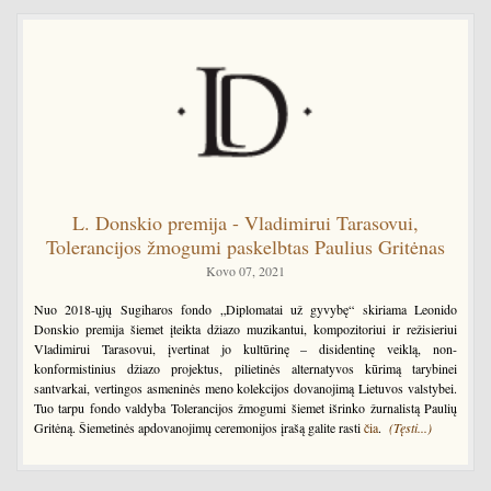
L. Donskio premija - Vladimirui Tarasovui,
Tolerancijos žmogumi paskelbtas Paulius Gritėnas
Kovo 07, 2021
Nuo 2018-ųjų Sugiharos fondo „Diplomatai už gyvybę“ skiriama Leonido
Donskio premija šiemet įteikta džiazo muzikantui, kompozitoriui ir režisieriui
Vladimirui Tarasovui, įvertinat jo kultūrinę – disidentinę veiklą, non-
konformistinius džiazo projektus, pilietinės alternatyvos kūrimą tarybinei
santvarkai, vertingos asmeninės meno kolekcijos dovanojimą Lietuvos valstybei.
Tuo tarpu fondo valdyba Tolerancijos žmogumi šiemet išrinko žurnalistą Paulių
Gritėną. Šiemetinės apdovanojimų ceremonijos įrašą galite rasti
čia
.
(Tęsti...)