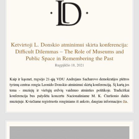
Ketvirtoji L. Donskio atminimui skirta konferencija:
Difficult Dilemmas – The Role of Museums and
Public Space in Remembering the Past
Rugpjūčio 18, 2021
Kaip ir kąsmet, rugsėjo 21-ąją VDU Andrejaus Sacharovo demokratijos plėtros
tyrimų centras rengia Leonido Donskio atminimui skirtą konferenciją. Šį kartą jos
tema - muziejų ir viešųjų erdvių vaidmuo atminties politikoje. Tradiciškai
konferencija bus palydėta koncertu Nacionaliniame M. K. Čiurlionio dailės
muziejuje. Kviečiame registruotis renginiams iš anksto, daugiau informacijos
čia
.