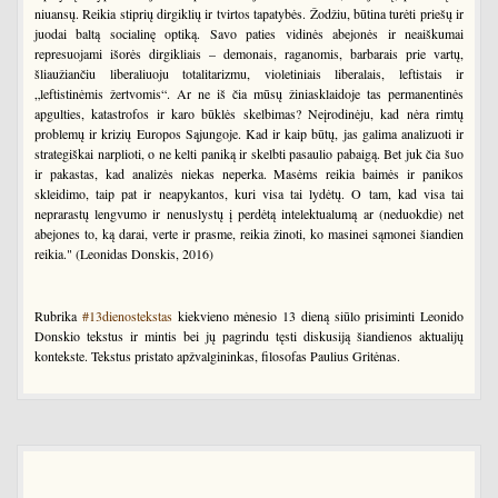
niuansų. Reikia stiprių dirgiklių ir tvirtos tapatybės. Žodžiu, būtina turėti priešų ir
juodai baltą socialinę optiką. Savo paties vidinės abejonės ir neaiškumai
represuojami išorės dirgikliais – demonais, raganomis, barbarais prie vartų,
šliaužiančiu liberaliuoju totalitarizmu, violetiniais liberalais, leftistais ir
„leftistinėmis žertvomis“. Ar ne iš čia mūsų žiniasklaidoje tas permanentinės
apgulties, katastrofos ir karo būklės skelbimas? Neįrodinėju, kad nėra rimtų
problemų ir krizių Europos Sąjungoje. Kad ir kaip būtų, jas galima analizuoti ir
strategiškai narplioti, o ne kelti paniką ir skelbti pasaulio pabaigą. Bet juk čia šuo
ir pakastas, kad analizės niekas neperka. Masėms reikia baimės ir panikos
skleidimo, taip pat ir neapykantos, kuri visa tai lydėtų. O tam, kad visa tai
neprarastų lengvumo ir nenuslystų į perdėtą intelektualumą ar (neduokdie) net
abejones to, ką darai, verte ir prasme, reikia žinoti, ko masinei sąmonei šiandien
reikia." (Leonidas Donskis, 2016)
Rubrika
#13dienostekstas
kiekvieno mėnesio 13 dieną siūlo prisiminti Leonido
Donskio tekstus ir mintis bei jų pagrindu tęsti diskusiją šiandienos aktualijų
kontekste. Tekstus pristato apžvalgininkas, filosofas Paulius Gritėnas.