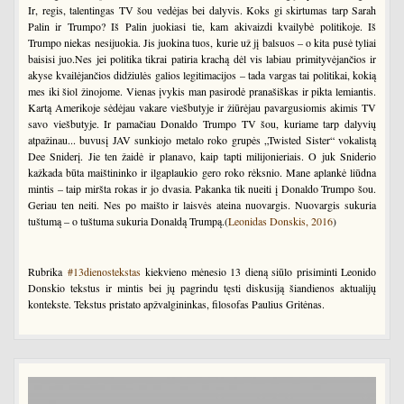
Ir, regis, talentingas TV šou vedėjas bei dalyvis. Koks gi skirtumas tarp Sarah
Palin ir Trumpo? Iš Palin juokiasi tie, kam akivaizdi kvailybė politikoje. Iš
Trumpo niekas nesijuokia. Jis juokina tuos, kurie už jį balsuos – o kita pusė tyliai
baisisi juo.Nes jei politika tikrai patiria krachą dėl vis labiau primityvėjančios ir
akyse kvailėjančios didžiulės galios legitimacijos – tada vargas tai politikai, kokią
mes iki šiol žinojome. Vienas įvykis man pasirodė pranašiškas ir pikta lemiantis.
Kartą Amerikoje sėdėjau vakare viešbutyje ir žiūrėjau pavargusiomis akimis TV
savo viešbutyje. Ir pamačiau Donaldo Trumpo TV šou, kuriame tarp dalyvių
atpažinau... buvusį JAV sunkiojo metalo roko grupės „Twisted Sister“ vokalistą
Dee Sniderį. Jie ten žaidė ir planavo, kaip tapti milijonieriais. O juk Sniderio
kažkada būta maištininko ir ilgaplaukio gero roko rėksnio. Mane aplankė liūdna
mintis – taip miršta rokas ir jo dvasia. Pakanka tik nueiti į Donaldo Trumpo šou.
Geriau ten neiti. Nes po maišto ir laisvės ateina nuovargis. Nuovargis sukuria
tuštumą – o tuštuma sukuria Donaldą Trumpą.(
Leonidas Donskis, 2016
)
Rubrika
#13dienostekstas
kiekvieno mėnesio 13 dieną siūlo prisiminti Leonido
Donskio tekstus ir mintis bei jų pagrindu tęsti diskusiją šiandienos aktualijų
kontekste. Tekstus pristato apžvalgininkas, filosofas Paulius Gritėnas.