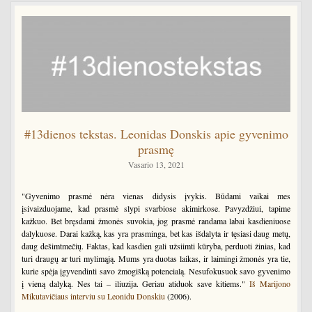
#13dienos tekstas. Leonidas Donskis apie gyvenimo
prasmę
Vasario 13, 2021
"Gyvenimo prasmė nėra vienas didysis įvykis. Būdami vaikai mes
įsivaizduojame, kad prasmė slypi svarbiose akimirkose. Pavyzdžiui, tapime
kažkuo. Bet bręsdami žmonės suvokia, jog prasmė randama labai kasdieniuose
dalykuose. Darai kažką, kas yra prasminga, bet kas išdalyta ir tęsiasi daug metų,
daug dešimtmečių. Faktas, kad kasdien gali užsiimti kūryba, perduoti žinias, kad
turi draugų ar turi mylimąją. Mums yra duotas laikas, ir laimingi žmonės yra tie,
kurie spėja įgyvendinti savo žmogišką potencialą. Nesufokusuok savo gyvenimo
į vieną dalyką. Nes tai – iliuzija. Geriau atiduok save kitiems."
Iš Marijono
Mikutavičiaus interviu su Leonidu Donskiu
(2006).