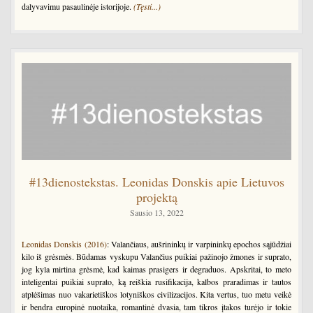
dalyvavimu pasaulinėje istorijoje.
(Tęsti...)
#13dienostekstas. Leonidas Donskis apie Lietuvos
projektą
Sausio 13, 2022
Leonidas Donskis (2016)
: Valančiaus, aušrininkų ir varpininkų epochos sąjūdžiai
kilo iš grėsmės. Būdamas vyskupu Valančius puikiai pažinojo žmones ir suprato,
jog kyla mirtina grėsmė, kad kaimas prasigers ir degraduos. Apskritai, to meto
inteligentai puikiai suprato, ką reiškia rusifikacija, kalbos praradimas ir tautos
atplėšimas nuo vakarietiškos lotyniškos civilizacijos. Kita vertus, tuo metu veikė
ir bendra europinė nuotaika, romantinė dvasia, tam tikros įtakos turėjo ir tokie