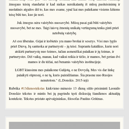
žmogaus teisių standartai ir kad niekas nereikalautų iš mūsų pasiteisinimų ir
nuolatinės atgailos dėl to, kas mes esame, ypač kai mes paliekame visiems kitiems
teisę būti tuo, kuo jie nori.
Juk žmogus nėra valstybės nuosavybė. Mūsų pasai gali būti valstybės
nuosavybė, bet ne mes. Taigi laisvų žmonių unikalų vertingumą tenka ginti prieš
netobulą valstybę.
Aš esu liberalas. Gėjai ir lesbietės yra mano broliai ir seserys. Visi mes lygūs
prieš Dievą. Jų santuoka ar partnerystė – jų teisė. Suprantu katalikus, kurie nori
atskirti partnerystę nuo šeimos, tačiau asmeniškai palaikau ir jų šeimas, ir
partnerystes. Dėl vaikų, manau, kad vaikui reikia ir tėčio, ir mamos, bet geriau dvi
mamos ir du tėčiai, nei benamis valstybės institucijoje.
LGBT klausimu mes palaikome Galijotą, o ne Dovydą. Mes vis dar linkę
palaikyti stipresnį, o ne tą, kuris pažeidžiamas. Šia prasme nuo Rusijos
nenutolom." (L.Donskis. 2015-ieji)
Rubrika
#13dienostekstas
kiekvieno mėnesio 13 dieną siūlo prisiminti Leonido
Donskio tekstus ir mintis bei jų pagrindu tęsti diskusiją šiandienos aktualijų
kontekste. Tekstus pristato apžvalgininkas, filosofas Paulius Gritėnas.