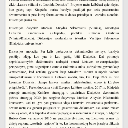
ciklo „Laisvu stiliumi su Leonidu Donskiu“. Projekto metu kalbėtasi apie idėjas,
kuo galėtų tapti Klaipėda, kurias bandyta pasiūlyti per kelis pastaruosius
dešimtmečius ir prie kurių formulavimo iš dalies prisidėjo ir Leonidas Donskis.
Diskusijos įrašas
čia
.
Diskusijos dalyviai: istorikas Alvydas Nikžentaitis (Vilnius), sociologas
Liutauras Kraniauskas (Klaipėda), politikas Simonas Gentvilas
(Vilnius/Klaipėda). Diskusijos moderatorius istorikas Vasilijus Safronovas
(Klaipėdos universitetas).
Diskusijos anotacija. Per kelis pastaruosius dešimtmečius ne sykį bandyta
pasiūlyti idėjų, kuo yra ir kuo galėtų būti Klaipėda. Kai pirmuoju
nepriklausomybės dešimtmečiu nedrąsiai verėsi Lietuvos re-europeizacijos
perspektyva, gimė Eugenijaus Gentvilo rinkiminis šūkis „Išdrįskime gyventi kaip
Amsterdame, kad netektų gyventi kaip Minske!“ Tuomet Klaipėda vadinta
europietiškiausiu ir liberaliausiu Lietuvos miestu, tuo, kas, kaip 1997 m. rašė
Leonidas Donskis, „tampa laisvos minties, intelektualinio eroso ir kūrybos
prieglobsčiu“. Pretenduodama virsti Europos kultūros sostine, 2017 m. Klaipėda
parengė ambicingą Kultūros strategiją, o patvirtinus Klaipėdos ekonominės
plėtros strategiją 2030, jos rengime dalyvavęs istorikas Alvydas Nikžentaitis
konstatavo, kad tai „yra pati geriausia idėja Lietuvai“. Pastaruosius penkerius–
dešimt metų vis garsiau pasigirsta ir „pesimistinis diskursas“, esą šiame mieste
nėra ką veikti, iš Klaipėdos išvažiuoja pajėgiausi menininkai ir kūrėjai, o Algirdo
Butkevičiaus vyriausybė 2016 m. pradžioje įtvirtino, jog Lietuvoje esama tik
dviejų regionų: „sostinės regiono“ ir to, kas komentuotojų buvo įvardyta „likusia