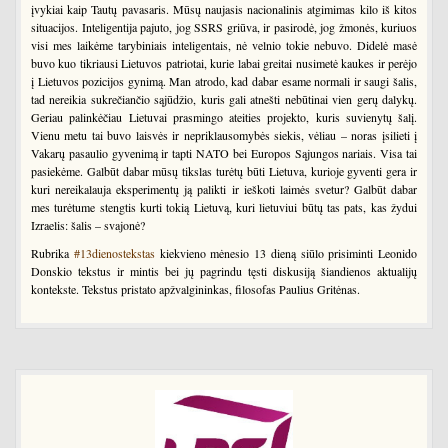
įvykiai kaip Tautų pavasaris. Mūsų naujasis nacionalinis atgimimas kilo iš kitos
situacijos. Inteligentija pajuto, jog SSRS griūva, ir pasirodė, jog žmonės, kuriuos
visi mes laikėme tarybiniais inteligentais, nė velnio tokie nebuvo. Didelė masė
buvo kuo tikriausi Lietuvos patriotai, kurie labai greitai nusimetė kaukes ir perėjo
į Lietuvos pozicijos gynimą. Man atrodo, kad dabar esame normali ir saugi šalis,
tad nereikia sukrečiančio sąjūdžio, kuris gali atnešti nebūtinai vien gerų dalykų.
Geriau palinkėčiau Lietuvai prasmingo ateities projekto, kuris suvienytų šalį.
Vienu metu tai buvo laisvės ir nepriklausomybės siekis, vėliau – noras įsilieti į
Vakarų pasaulio gyvenimą ir tapti NATO bei Europos Sąjungos nariais. Visa tai
pasiekėme. Galbūt dabar mūsų tikslas turėtų būti Lietuva, kurioje gyventi gera ir
kuri nereikalauja eksperimentų ją palikti ir ieškoti laimės svetur? Galbūt dabar
mes turėtume stengtis kurti tokią Lietuvą, kuri lietuviui būtų tas pats, kas žydui
Izraelis: šalis – svajonė?
Rubrika
#13dienostekstas
kiekvieno mėnesio 13 dieną siūlo prisiminti Leonido
Donskio tekstus ir mintis bei jų pagrindu tęsti diskusiją šiandienos aktualijų
kontekste. Tekstus pristato apžvalgininkas, filosofas Paulius Gritėnas.