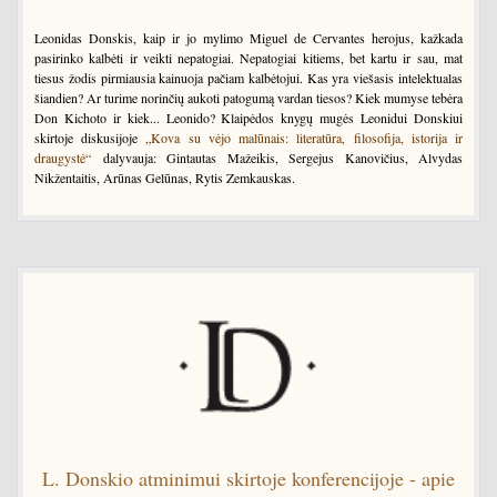
Leonidas Donskis, kaip ir jo mylimo Miguel de Cervantes herojus, kažkada
pasirinko kalbėti ir veikti nepatogiai. Nepatogiai kitiems, bet kartu ir sau, mat
tiesus žodis pirmiausia kainuoja pačiam kalbėtojui. Kas yra viešasis intelektualas
šiandien? Ar turime norinčių aukoti patogumą vardan tiesos? Kiek mumyse tebėra
Don Kichoto ir kiek... Leonido? Klaipėdos knygų mugės Leonidui Donskiui
skirtoje diskusijoje
„Kova su vėjo malūnais: literatūra, filosofija, istorija ir
draugystė“
dalyvauja: Gintautas Mažeikis, Sergejus Kanovičius, Alvydas
Nikžentaitis, Arūnas Gelūnas, Rytis Zemkauskas.
L. Donskio atminimui skirtoje konferencijoje - apie