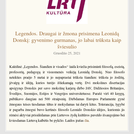
Legendos. Draugai ir žmona prisimena Leonidą
Donskį: gyvenimo gurmanas, jo labai trūksta kaip
šviesulio
Gruodžio 25, 2021
Kalėdinė „Legendos. Šiandien ir visados“ laida kviečia prisiminti filosofą, eseistą,
profesorių, pedagogą ir visuomenės veikėją Leonidą Donskį. Nuo filosofo
netekties praėjo 5 metai ir jo nepaprastai trūksta šiandien: trūksta jo žodžių,
įžvalgų ir idėjų, kurios turėjo išliekamąją vertę. Dvi mokslines disertacijas
apsigynęs Donskis per savo mokslinę karjerą dirbo JAV, Didžiosios Britanijos,
Švedijos, Suomijos, Estijos ir Vengrijos universitetuose. Parašė virš 40 knygų,
publikavo daugiau nei 500 straipsnių. Dirbdamas Europos Parlamente gynė
žmogaus teises tiesdamas tiltus ir mokydamas tai daryti kitus. Tolerancija, lygybė
ir pagarba žmogui buvo kertinės filosofo Leonido Donskio idėjos, kuriomis jis
rėmėsi aktyviai prisidėdamas prie Lietuvos žydų kultūros paveldo išsaugojimo bei
kviesdamas Lietuvą kalbėtis be pykčio. Laidos įrašas
čia
.