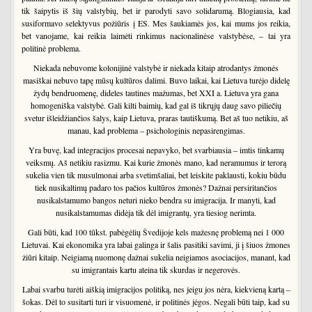
tik šaipytis iš šių valstybių, bet ir parodyti savo solidarumą. Blogiausia, kad
susiformavo selektyvus požiūris į ES. Mes šaukiamės jos, kai mums jos reikia,
bet vanojame, kai reikia laimėti rinkimus nacionalinėse valstybėse, – tai yra
politinė problema.
Niekada nebuvome kolonijinė valstybė ir niekada kitaip atrodantys žmonės
masiškai nebuvo tapę mūsų kultūros dalimi. Buvo laikai, kai Lietuva turėjo didelę
žydų bendruomenę, dideles tautines mažumas, bet XXI a. Lietuva yra gana
homogeniška valstybė. Gali kilti baimių, kad gal iš tikrųjų daug savo piliečių
svetur išleidžiančios šalys, kaip Lietuva, praras tautiškumą. Bet aš tuo netikiu, aš
manau, kad problema – psichologinis nepasirengimas.
Yra buvę, kad integracijos procesai nepavyko, bet svarbiausia – imtis tinkamų
veiksmų. Aš netikiu rasizmu. Kai kurie žmonės mano, kad neramumus ir terorą
sukelia vien tik musulmonai arba svetimšaliai, bet leiskite paklausti, kokiu būdu
tiek nusikaltimų padaro tos pačios kultūros žmonės? Dažnai persiritančios
nusikalstamumo bangos neturi nieko bendra su imigracija. Ir manyti, kad
nusikalstamumas didėja tik dėl imigrantų, yra tiesiog nerimta.
Gali būti, kad 100 tūkst. pabėgėlių Švedijoje kels mažesnę problemą nei 1 000
Lietuvai. Kai ekonomika yra labai galinga ir šalis pasitiki savimi, ji į šiuos žmones
žiūri kitaip. Neigiamą nuomonę dažnai sukelia neigiamos asociacijos, manant, kad
su imigrantais kartu ateina tik skurdas ir negerovės.
Labai svarbu turėti aiškią imigracijos politiką, nes jeigu jos nėra, kiekvieną kartą –
šokas. Dėl to susitarti turi ir visuomenė, ir politinės jėgos. Negali būti taip, kad su