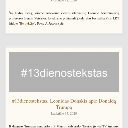
Gruodžio 11, 2020
Šią liūdną dieną, kuomet netekome vienos artimiausių Leonido bendraminčių
profesorės Irenos Veisaitės, kviečiame prisiminti juodu abu besikalbančius LRT
laidoje "
Be pykčio
". Foto: A.Jacovskytė.
#13dienostekstas. Leonidas Donskis apie Donaldą
Trumpą
Lapkričio 13, 2020
Iš dangaus Trumpas nenukrito ir iš Marso neatskrido. Tiesiog jis yra TV žmogus.