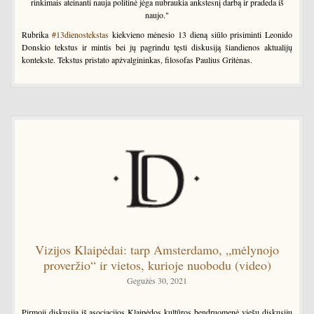
rinkimais ateinanti nauja politinė jėga nubraukia ankstesnį darbą ir pradeda iš
naujo."
Rubrika
#13dienostekstas
kiekvieno mėnesio 13 dieną siūlo prisiminti Leonido
Donskio tekstus ir mintis bei jų pagrindu tęsti diskusiją šiandienos aktualijų
kontekste. Tekstus pristato apžvalgininkas, filosofas Paulius Gritėnas.
Vizijos Klaipėdai: tarp Amsterdamo, „mėlynojo
proveržio“ ir vietos, kurioje nuobodu (video)
Gegužės 30, 2021
Pirmoji diskusija iš asociacijos Klaipėdos kultūros bendruomenė viešų diskusijų