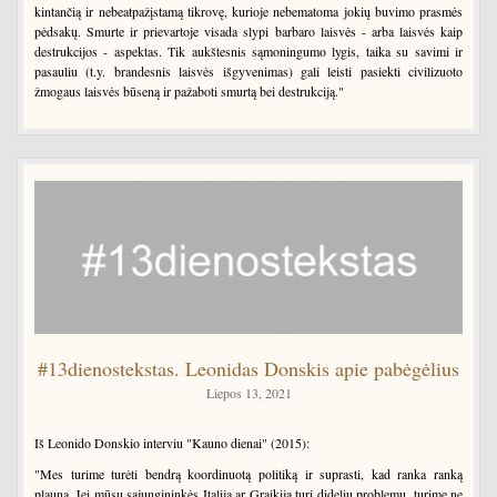
kintančią ir nebeatpažįstamą tikrovę, kurioje nebematoma jokių buvimo prasmės
pėdsakų. Smurte ir prievartoje visada slypi barbaro laisvės - arba laisvės kaip
destrukcijos - aspektas. Tik aukštesnis sąmoningumo lygis, taika su savimi ir
pasauliu (t.y. brandesnis laisvės išgyvenimas) gali leisti pasiekti civilizuoto
žmogaus laisvės būseną ir pažaboti smurtą bei destrukciją."
#13dienostekstas. Leonidas Donskis apie pabėgėlius
Liepos 13, 2021
Iš Leonido Donskio interviu "Kauno dienai" (2015):
"Mes turime turėti bendrą koordinuotą politiką ir suprasti, kad ranka ranką
plauna. Jei mūsų sąjungininkės Italija ar Graikija turi didelių problemų, turime ne