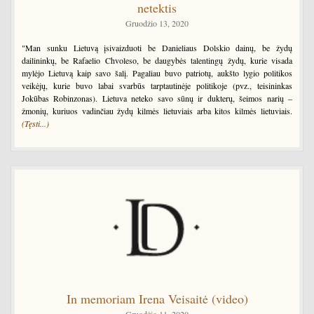
netektis
Gruodžio 13, 2020
"Man sunku Lietuvą įsivaizduoti be Danieliaus Dolskio dainų, be žydų
dailininkų, be Rafaelio Chvoleso, be daugybės talentingų žydų, kurie visada
mylėjo Lietuvą kaip savo šalį. Pagaliau buvo patriotų, aukšto lygio politikos
veikėjų, kurie buvo labai svarbūs tarptautinėje politikoje (pvz., teisininkas
Jokūbas Robinzonas). Lietuva neteko savo sūnų ir dukterų, šeimos narių –
žmonių, kuriuos vadinčiau žydų kilmės lietuviais arba kitos kilmės lietuviais.
(Tęsti...)
In memoriam Irena Veisaitė (video)