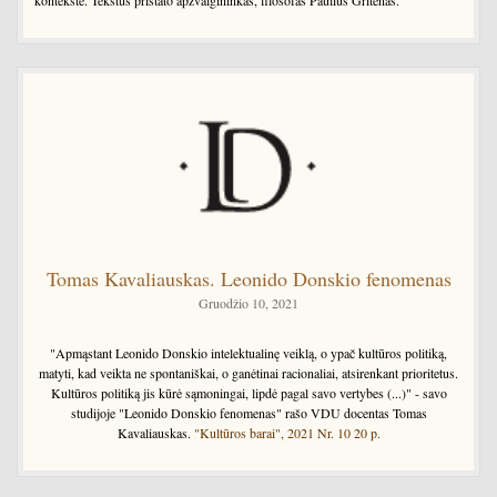
Tomas Kavaliauskas. Leonido Donskio fenomenas
Gruodžio 10, 2021
"Apmąstant Leonido Donskio intelektualinę veiklą, o ypač kultūros politiką,
matyti, kad veikta ne spontaniškai, o ganėtinai racionaliai, atsirenkant prioritetus.
Kultūros politiką jis kūrė sąmoningai, lipdė pagal savo vertybes (...)" - savo
studijoje "Leonido Donskio fenomenas" rašo VDU docentas Tomas
Kavaliauskas.
"Kultūros barai", 2021 Nr. 10 20 p.