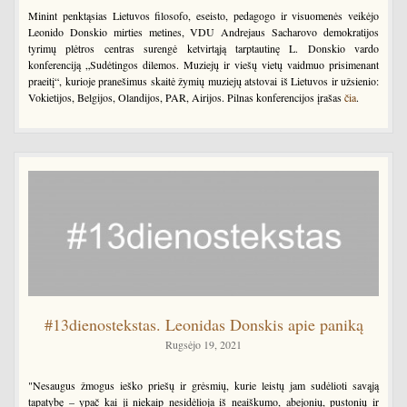
Minint penktąsias Lietuvos filosofo, eseisto, pedagogo ir visuomenės veikėjo
Leonido Donskio mirties metines, VDU Andrejaus Sacharovo demokratijos
tyrimų plėtros centras surengė ketvirtąją tarptautinę L. Donskio vardo
konferenciją „Sudėtingos dilemos. Muziejų ir viešų vietų vaidmuo prisimenant
praeitį“, kurioje pranešimus skaitė žymių muziejų atstovai iš Lietuvos ir užsienio:
Vokietijos, Belgijos, Olandijos, PAR, Airijos. Pilnas konferencijos įrašas
čia
.
#13dienostekstas. Leonidas Donskis apie paniką
Rugsėjo 19, 2021
"Nesaugus žmogus ieško priešų ir grėsmių, kurie leistų jam sudėlioti savąją
tapatybę – ypač kai ji niekaip nesidėlioja iš neaiškumo, abejonių, pustonių ir