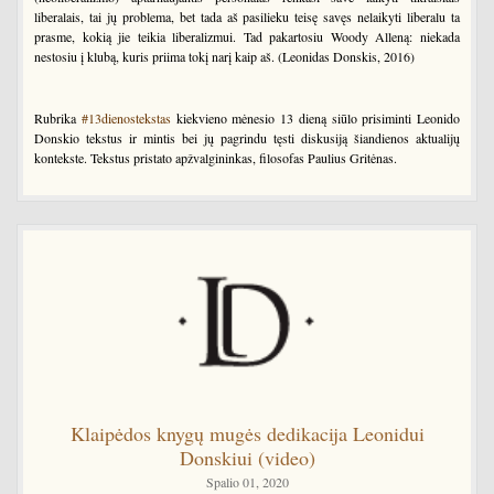
liberalais, tai jų problema, bet tada aš pasilieku teisę savęs nelaikyti liberalu ta
prasme, kokią jie teikia liberalizmui. Tad pakartosiu Woody Alleną: niekada
nestosiu į klubą, kuris priima tokį narį kaip aš. (Leonidas Donskis, 2016)
Rubrika
#13dienostekstas
kiekvieno mėnesio 13 dieną siūlo prisiminti Leonido
Donskio tekstus ir mintis bei jų pagrindu tęsti diskusiją šiandienos aktualijų
kontekste. Tekstus pristato apžvalgininkas, filosofas Paulius Gritėnas.
Klaipėdos knygų mugės dedikacija Leonidui
Donskiui (video)
Spalio 01, 2020