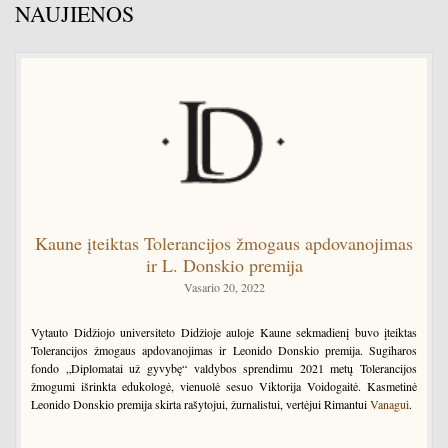
NAUJIENOS
Kaune įteiktas Tolerancijos žmogaus apdovanojimas
ir L. Donskio premija
Vasario 20, 2022
Vytauto Didžiojo universiteto Didžioje auloje Kaune sekmadienį buvo įteiktas
Tolerancijos žmogaus apdovanojimas ir Leonido Donskio premija. Sugiharos
fondo „Diplomatai už gyvybę“ valdybos sprendimu 2021 metų Tolerancijos
žmogumi išrinkta edukologė, vienuolė sesuo Viktorija Voidogaitė. Kasmetinė
Leonido Donskio premija skirta rašytojui, žurnalistui, vertėjui Rimantui
Vanagui
.