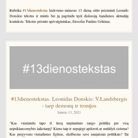
Rubrika
#13dienostekstas
kiekvieno mėnesio 13 dieną siūlo prisiminti Leonido
Donskio tekstus ir mintis bei jų pagrindu tęsti diskusiją šiandienos aktualijų
kontekste. Tekstus pristato apžvalgininkas, filosofas Paulius Gritėnas.
#13dienostekstas. Leonidas Donskis: V.Landsbergis
- tarp demonų ir ironijos
Sausio 13, 2021
"Kas vienintelis tapo iš tiesų tarptautinio rango politiku per visą
nepriklausomybės laikotarpį? Kieno taip ir nepajėgė apdoroti ar nutildyti sistema?
Kas pergyveno vienadienes figūras, skelbusias save naujaisiais politikais? Tai